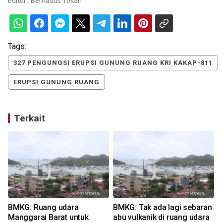
Editor :
Bernadus Tokan
Tags:
327 PENGUNGSI ERUPSI GUNUNG RUANG KRI KAKAP-811
ERUPSI GUNUNG RUANG
Terkait
a
BMKG: Ruang udara
BMKG: Tak ada lagi sebaran
Manggarai Barat untuk
abu vulkanik di ruang udara