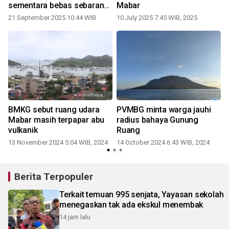
sementara bebas sebaran
Mabar
abu vulkanik
21 September 2025 10:44 WIB
10 July 2025 7:45 WIB, 2025
BMKG sebut ruang udara
PVMBG minta warga jauhi
Mabar masih terpapar abu
radius bahaya Gunung
vulkanik
Ruang
2
13 November 2024 5:04 WIB, 2024
14 October 2024 6:43 WIB, 2024
Berita Terpopuler
Terkait temuan 995 senjata, Yayasan sekolah
menegaskan tak ada ekskul menembak
14 jam lalu