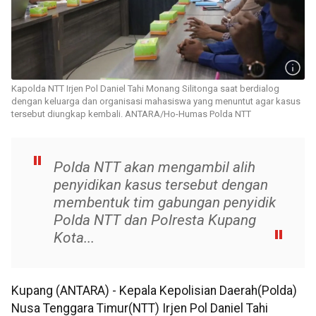
Kapolda NTT Irjen Pol Daniel Tahi Monang Silitonga saat berdialog
dengan keluarga dan organisasi mahasiswa yang menuntut agar kasus
tersebut diungkap kembali. ANTARA/Ho-Humas Polda NTT
Polda NTT akan mengambil alih
penyidikan kasus tersebut dengan
membentuk tim gabungan penyidik
Polda NTT dan Polresta Kupang
Kota...
Kupang (ANTARA) - Kepala Kepolisian Daerah(Polda)
Nusa Tenggara Timur(NTT) Irjen Pol Daniel Tahi