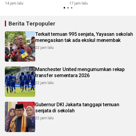
14 jam lalu
17 jam lalu
2
Berita Terpopuler
Terkait temuan 995 senjata, Yayasan sekolah
menegaskan tak ada ekskul menembak
22 jam lalu
Manchester United mengumumkan rekap
transfer sementara 2026
22 jam lalu
Gubernur DKI Jakarta tanggapi temuan
senjata di sekolah
22 jam lalu