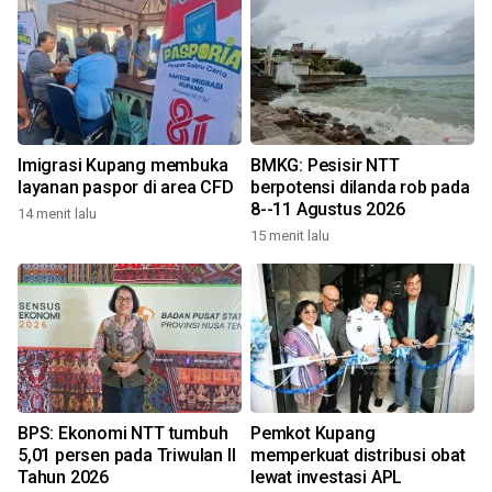
Imigrasi Kupang membuka
BMKG: Pesisir NTT
layanan paspor di area CFD
berpotensi dilanda rob pada
8--11 Agustus 2026
14 menit lalu
15 menit lalu
2
BPS: Ekonomi NTT tumbuh
Pemkot Kupang
5,01 persen pada Triwulan II
memperkuat distribusi obat
Tahun 2026
lewat investasi APL