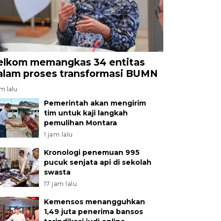
elkom memangkas 34 entitas
alam proses transformasi BUMN
am lalu
Pemerintah akan mengirim
tim untuk kaji langkah
pemulihan Montara
1 jam lalu
Kronologi penemuan 995
pucuk senjata api di sekolah
swasta
17 jam lalu
Kemensos menangguhkan
1,49 juta penerima bansos