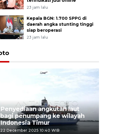
terindikasi judi online
23 jam lalu
Kepala BGN: 1.700 SPPG di
daerah angka stunting tinggi
siap beroperasi
23 jam lalu
oto
Penyediaan angkutan laut
bagi penumpang ke wilayah
Pekerja 
Indonesia Timur
dideporta
22 December 2025 10:40 WIB
15 December 2