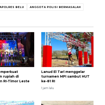
APOLRES BELU
ANGGOTA POLISI BERMASALAH
emperkuat
Lanud El Tari menggelar
n rupiah di
turnamen MPI sambut HUT
n RI-Timor Leste
ke-81 RI
u
1 jam lalu