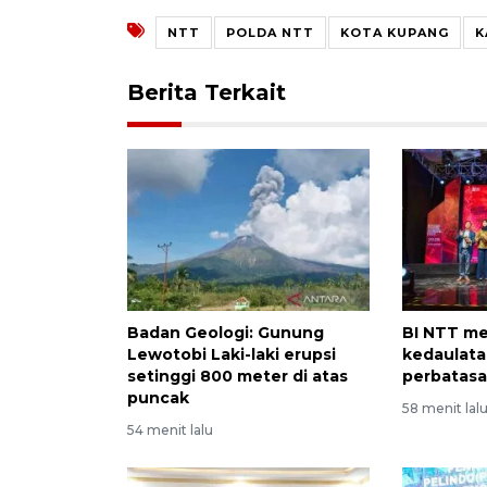
NTT
POLDA NTT
KOTA KUPANG
K
Berita Terkait
Badan Geologi: Gunung
BI NTT m
Lewotobi Laki-laki erupsi
kedaulata
setinggi 800 meter di atas
perbatasa
puncak
58 menit lal
54 menit lalu