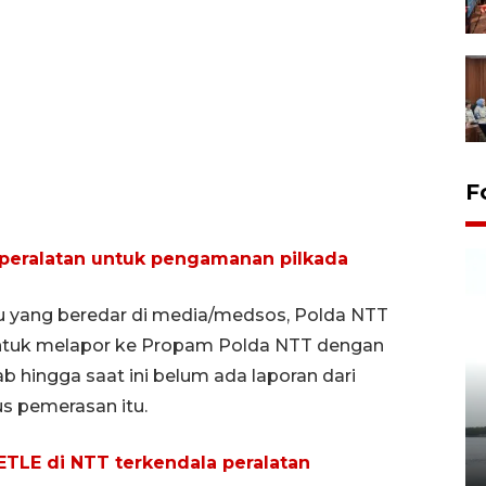
F
peralatan untuk pengamanan pilkada
lu yang beredar di media/medsos, Polda NTT
ntuk melapor ke Propam Polda NTT dengan
b hingga saat ini belum ada laporan dari
s pemerasan itu.
Pelepasan Tukik di Pantai
Kelapa Tinggi
ETLE di NTT terkendala peralatan
14 September 2025 9:27 WIB