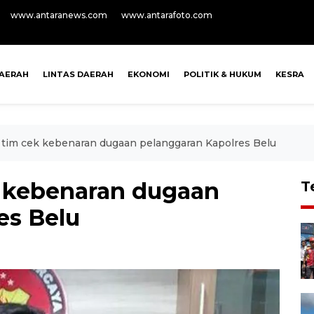
www.antaranews.com
www.antarafoto.com
AERAH
LINTAS DAERAH
EKONOMI
POLITIK & HUKUM
KESRA
m tim cek kebenaran dugaan pelanggaran Kapolres Belu
k kebenaran dugaan
T
es Belu