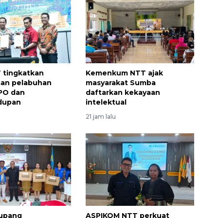
 tingkatkan
Kemenkum NTT ajak
an pelabuhan
masyarakat Sumba
PO dan
daftarkan kekayaan
dupan
intelektual
21 jam lalu
upang
ASPIKOM NTT perkuat