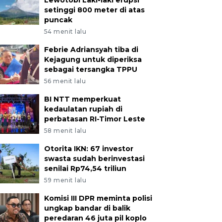
Lewotobi Laki-laki erupsi
setinggi 800 meter di atas
puncak
54 menit lalu
Febrie Adriansyah tiba di
Kejagung untuk diperiksa
sebagai tersangka TPPU
56 menit lalu
BI NTT memperkuat
kedaulatan rupiah di
perbatasan RI-Timor Leste
58 menit lalu
Otorita IKN: 67 investor
swasta sudah berinvestasi
senilai Rp74,54 triliun
59 menit lalu
Komisi III DPR meminta polisi
ungkap bandar di balik
peredaran 46 juta pil koplo