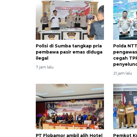
Polisi di Sumba tangkap pria
Polda NTT
pembawa pasir emas diduga
pengawas
ilegal
cegah TP
penyelun
7 jam lalu
21 jam lalu
PT Flobamor ambil alih Hotel
Pemkot K