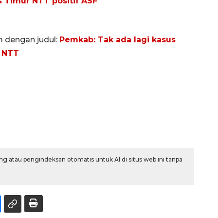
s Timur NTT positif ASF
m dengan judul:
Pemkab: Tak ada lagi kasus
o NTT
g atau pengindeksan otomatis untuk AI di situs web ini tanpa