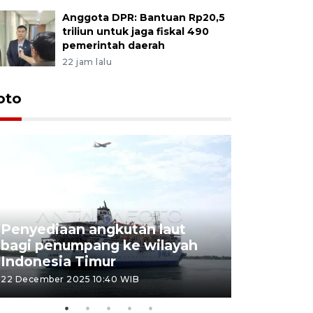
Anggota DPR: Bantuan Rp20,5
triliun untuk jaga fiskal 490
pemerintah daerah
22 jam lalu
oto
Penyediaan angkutan laut
bagi penumpang ke wilayah
Pekerja 
Indonesia Timur
dideporta
22 December 2025 10:40 WIB
15 December 2