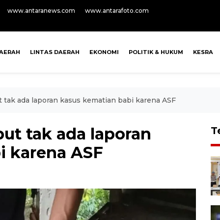
www.antaranews.com
www.antarafoto.com
AERAH
LINTAS DAERAH
EKONOMI
POLITIK & HUKUM
KESRA
 tak ada laporan kasus kematian babi karena ASF
ut tak ada laporan
T
i karena ASF