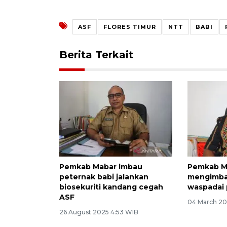
ASF
FLORES TIMUR
NTT
BABI
Berita Terkait
Pemkab Mabar lmbau
Pemkab M
peternak babi jalankan
mengimba
biosekuriti kandang cegah
waspadai 
ASF
04 March 20
26 August 2025 4:53 WIB