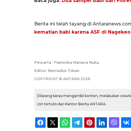
Baca juga:
Dua sampel babi dari Flore
Berita ini telah tayang di Antaranews.co
kematian babi karena ASF di Nageke
Pewarta :
Fransiska Mariana Nuka
Editor:
Bernadus Tokan
COPYRIGHT ©
ANTARA
2026
Dilarang keras mengambil konten, melakukan crawlin
izin tertulis dari Kantor Berita ANTARA.