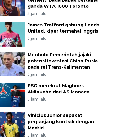
terhenti pada babak pertama
ganda WTA 1000 Toronto
5 jam lalu
James Trafford gabung Leeds
United, kiper termahal Inggris
5 jam lalu
Menhub: Pemerintah jajaki
potensi investasi China-Rusia
pada rel Trans-Kalimantan
5 jam lalu
PSG merekrut Maghnes
Akliouche dari AS Monaco
5 jam lalu
Vinicius Junior sepakat
perpanjang kontrak dengan
Madrid
5 jam lalu