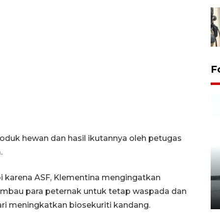
F
oduk hewan dan hasil ikutannya oleh petugas
.
Pelepasan Tukik di Pantai
bi karena ASF, Klementina mengingatkan
Kelapa Tinggi
gimbau para peternak untuk tetap waspada dan
14 September 2025 9:27 WIB
ari meningkatkan biosekuriti kandang.