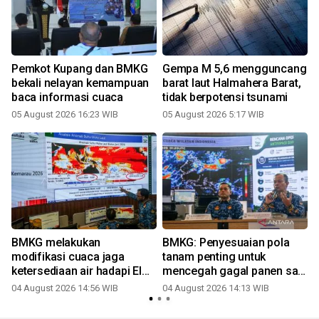
Pemkot Kupang dan BMKG
Gempa M 5,6 mengguncang
bekali nelayan kemampuan
barat laut Halmahera Barat,
baca informasi cuaca
tidak berpotensi tsunami
05 August 2026 16:23 WIB
05 August 2026 5:17 WIB
BMKG melakukan
BMKG: Penyesuaian pola
modifikasi cuaca jaga
tanam penting untuk
ketersediaan air hadapi El
mencegah gagal panen saat
Nino
El Nino
04 August 2026 14:56 WIB
04 August 2026 14:13 WIB