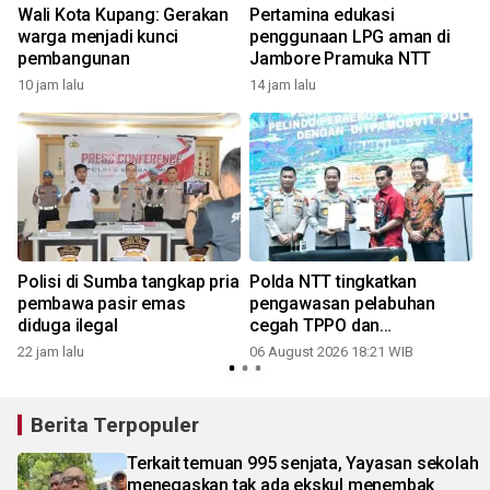
Wali Kota Kupang: Gerakan
Pertamina edukasi
warga menjadi kunci
penggunaan LPG aman di
pembangunan
Jambore Pramuka NTT
10 jam lalu
14 jam lalu
Polisi di Sumba tangkap pria
Polda NTT tingkatkan
pembawa pasir emas
pengawasan pelabuhan
diduga ilegal
cegah TPPO dan
penyelundupan
22 jam lalu
06 August 2026 18:21 WIB
Berita Terpopuler
Terkait temuan 995 senjata, Yayasan sekolah
menegaskan tak ada ekskul menembak