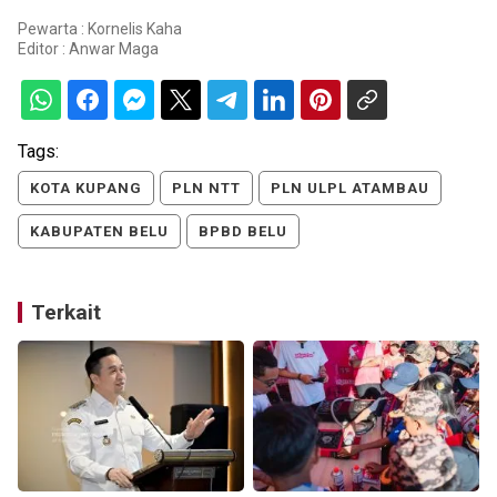
Pewarta : Kornelis Kaha
Editor :
Anwar Maga
Tags:
KOTA KUPANG
PLN NTT
PLN ULPL ATAMBAU
KABUPATEN BELU
BPBD BELU
Terkait