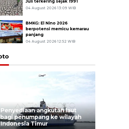
Juli terkering sejak 1991
04 August 2026 13:09 WIB
BMKG: El Nino 2026
berpotensi memicu kemarau
panjang
04 August 2026 12:52 WIB
oto
Penyediaan angkutan laut
bagi penumpang ke wilayah
Pekerja 
Indonesia Timur
dideporta