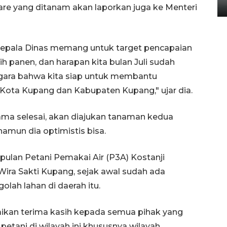
14 September 2025 9:27 WIB
e yang ditanam akan laporkan juga ke Menteri
 Kepala Dinas memang untuk target pencapaian
h panen, dan harapan kita bulan Juli sudah
gara bahwa kita siap untuk membantu
ota Kupang dan Kabupaten Kupang," ujar dia.
ama selesai, akan diajukan tanaman kedua
amun dia optimistis bisa.
pulan Petani Pemakai Air (P3A) Kostanji
ira Sakti Kupang, sejak awal sudah ada
ah lahan di daerah itu.
kan terima kasih kepada semua pihak yang
ani di wilayah ini khususnya wilayah