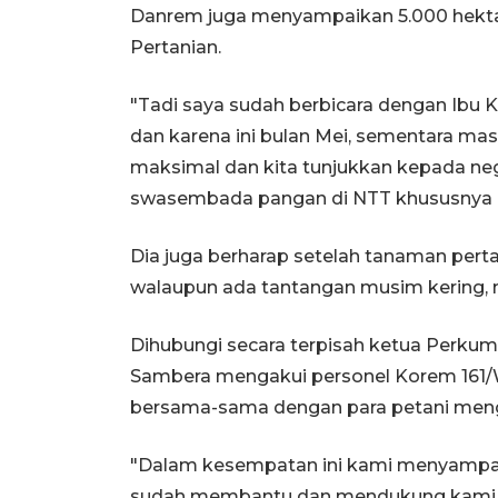
Danrem juga menyampaikan 5.000 hektar
Pertanian.
"Tadi saya sudah berbicara dengan Ibu
dan karena ini bulan Mei, sementara masi
maksimal dan kita tunjukkan kepada ne
swasembada pangan di NTT khususnya K
Dia juga berharap setelah tanaman pert
walaupun ada tantangan musim kering, n
Dihubungi secara terpisah ketua Perkum
Sambera mengakui personel Korem 161/W
bersama-sama dengan para petani mengol
"Dalam kesempatan ini kami menyampai
sudah membantu dan mendukung kami pet