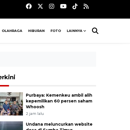
OLAHRAGA
HIBURAN
FOTO
LAINNYA
erkini
Purbaya: Kemenkeu ambil alih
kepemilikan 60 persen saham
Whoosh
2 jam lalu
Undana meluncurkan website