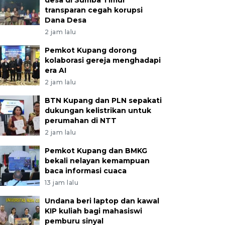
desa di Sumba Timur
transparan cegah korupsi
Dana Desa
2 jam lalu
Pemkot Kupang dorong
kolaborasi gereja menghadapi
era AI
2 jam lalu
BTN Kupang dan PLN sepakati
dukungan kelistrikan untuk
perumahan di NTT
2 jam lalu
Pemkot Kupang dan BMKG
bekali nelayan kemampuan
baca informasi cuaca
13 jam lalu
Undana beri laptop dan kawal
KIP kuliah bagi mahasiswi
pemburu sinyal