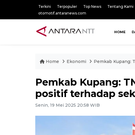
Terkini
Terpopuler
Top News
Tentang Kami
otomotif.antaranews.com
HOME
D
Home
Ekonomi
Pemkab Kupang: TN
Pemkab Kupang: TN
positif terhadap se
Senin, 19 Mei 2025 20:58 WIB