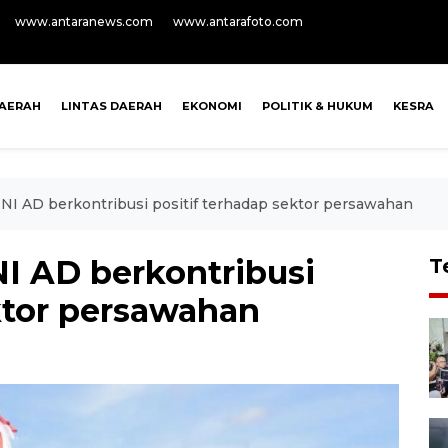
www.antaranews.com
www.antarafoto.com
AERAH
LINTAS DAERAH
EKONOMI
POLITIK & HUKUM
KESRA
I AD berkontribusi positif terhadap sektor persawahan
I AD berkontribusi
T
ktor persawahan