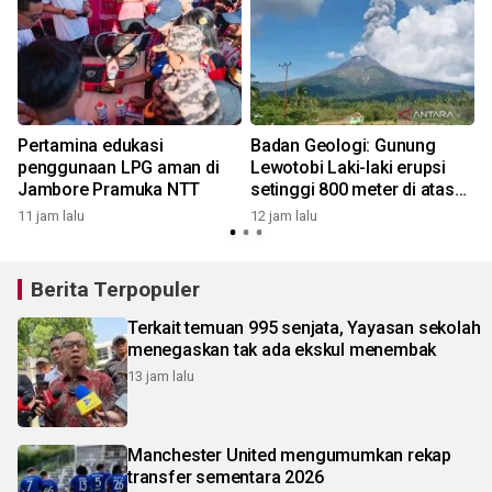
Pertamina edukasi
Badan Geologi: Gunung
n
penggunaan LPG aman di
Lewotobi Laki-laki erupsi
Jambore Pramuka NTT
setinggi 800 meter di atas
puncak
11 jam lalu
12 jam lalu
1
Berita Terpopuler
Terkait temuan 995 senjata, Yayasan sekolah
menegaskan tak ada ekskul menembak
13 jam lalu
Manchester United mengumumkan rekap
transfer sementara 2026