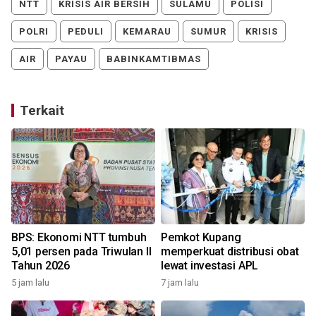
NTT
KRISIS AIR BERSIH
SULAMU
POLISI
POLRI
PEDULI
KEMARAU
SUMUR
KRISIS
AIR
PAYAU
BABINKAMTIBMAS
Terkait
BPS: Ekonomi NTT tumbuh
Pemkot Kupang
5,01 persen pada Triwulan II
memperkuat distribusi obat
Tahun 2026
lewat investasi APL
5 jam lalu
7 jam lalu
1