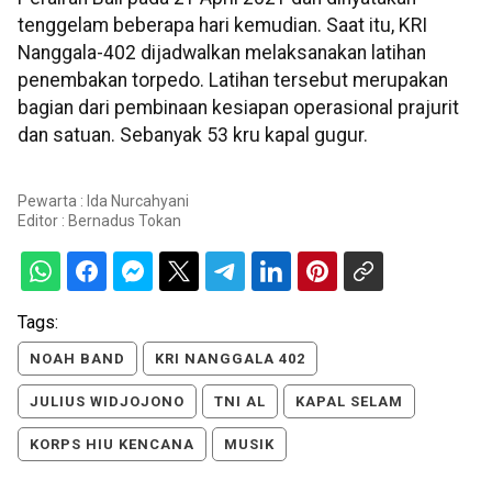
tenggelam beberapa hari kemudian. Saat itu, KRI
Nanggala-402 dijadwalkan melaksanakan latihan
penembakan torpedo. Latihan tersebut merupakan
bagian dari pembinaan kesiapan operasional prajurit
dan satuan. Sebanyak 53 kru kapal gugur.
Pewarta : Ida Nurcahyani
Editor :
Bernadus Tokan
Tags:
NOAH BAND
KRI NANGGALA 402
JULIUS WIDJOJONO
TNI AL
KAPAL SELAM
KORPS HIU KENCANA
MUSIK