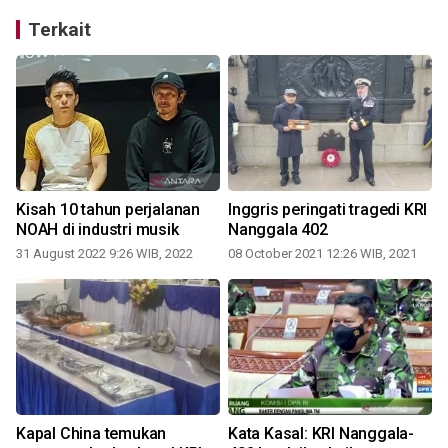
Terkait
Kisah 10 tahun perjalanan
Inggris peringati tragedi KRI
NOAH di industri musik
Nanggala 402
31 August 2022 9:26 WIB, 2022
08 October 2021 12:26 WIB, 2021
3
Kapal China temukan
Kata Kasal: KRI Nanggala-