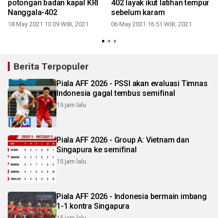
potongan badan kapal KRI
402 layak ikut latihan tempur
t
Nanggala-402
sebelum karam
18 May 2021 13:09 WIB, 2021
06 May 2021 16:51 WIB, 2021
2
Berita Terpopuler
Piala AFF 2026 - PSSI akan evaluasi Timnas
Indonesia gagal tembus semifinal
15 jam lalu
Piala AFF 2026 - Group A: Vietnam dan
Singapura ke semifinal
15 jam lalu
Piala AFF 2026 - Indonesia bermain imbang
1-1 kontra Singapura
15 jam lalu