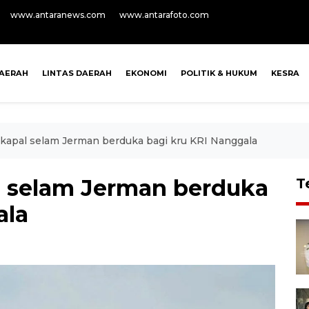
www.antaranews.com
www.antarafoto.com
AERAH
LINTAS DAERAH
EKONOMI
POLITIK & HUKUM
KESRA
 kapal selam Jerman berduka bagi kru KRI Nanggala
l selam Jerman berduka
T
ala