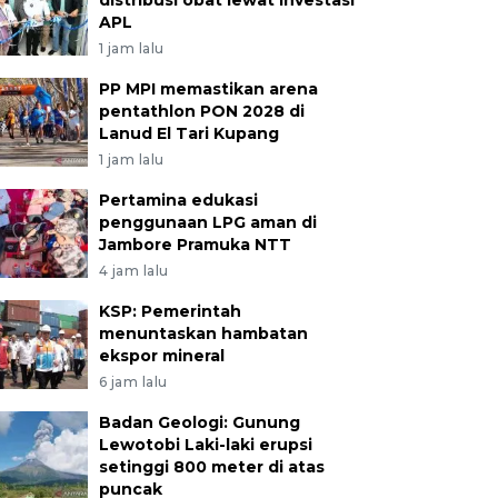
distribusi obat lewat investasi
APL
1 jam lalu
PP MPI memastikan arena
pentathlon PON 2028 di
Lanud El Tari Kupang
1 jam lalu
Pertamina edukasi
penggunaan LPG aman di
Jambore Pramuka NTT
4 jam lalu
KSP: Pemerintah
menuntaskan hambatan
ekspor mineral
6 jam lalu
Badan Geologi: Gunung
Lewotobi Laki-laki erupsi
setinggi 800 meter di atas
puncak