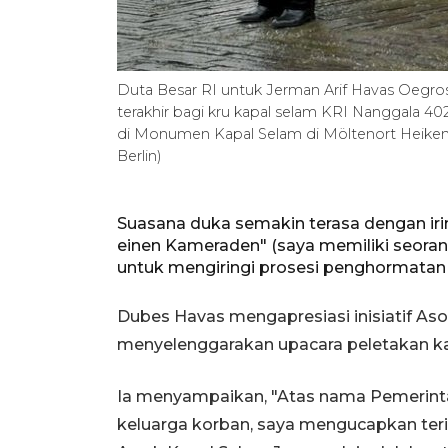
Duta Besar RI untuk Jerman Arif Havas Oegr
terakhir bagi kru kapal selam KRI Nanggala 40
di Monumen Kapal Selam di Möltenort Heiken
Berlin)
Suasana duka semakin terasa dengan iri
einen Kameraden" (saya memiliki seorang
untuk mengiringi prosesi penghormatan t
Dubes Havas mengapresiasi inisiatif As
menyelenggarakan upacara peletakan k
Ia menyampaikan, "Atas nama Pemerintah
keluarga korban, saya mengucapkan terima