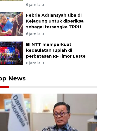
6 jam lalu
Febrie Adriansyah tiba di
Kejagung untuk diperiksa
sebagai tersangka TPPU
6 jam lalu
BI NTT memperkuat
kedaulatan rupiah di
perbatasan RI-Timor Leste
6 jam lalu
op News