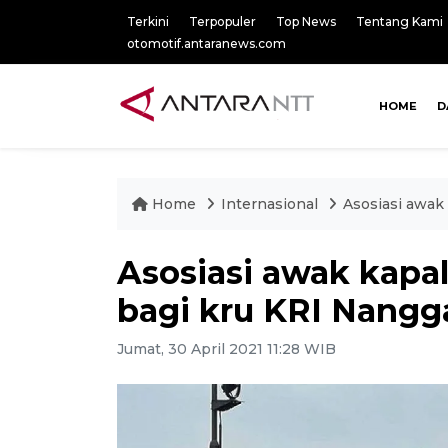
Terkini
Terpopuler
Top News
Tentang Kami
otomotif.antaranews.com
HOME
D
Home
Internasional
Asosiasi awak
Asosiasi awak kapa
bagi kru KRI Nangg
Jumat, 30 April 2021 11:28 WIB