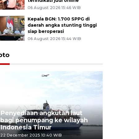
terindikasi judi online
06 August 2026 15:46 WIB
Kepala BGN: 1.700 SPPG di
daerah angka stunting tinggi
siap beroperasi
06 August 2026 15:44 WIB
oto
Penyediaan angkutan laut
bagi penumpang ke wilayah
Pekerja 
Indonesia Timur
dideporta
22 December 2025 10:40 WIB
15 December 2