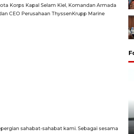
ota Korps Kapal Selam Kiel, Komandan Armada
 dan CEO Perusahaan ThyssenKrupp Marine
F
Pelepasan Tukik di Pantai
Kelapa Tinggi
epergian sahabat-sahabat kami. Sebagai sesama
14 September 2025 9:27 WIB