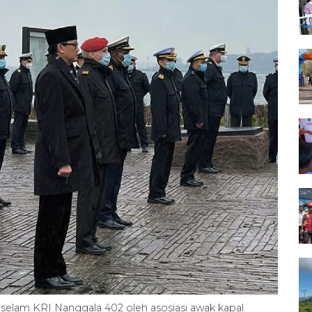
 selam KRI Nanggala 402 oleh asosiasi awak kapal