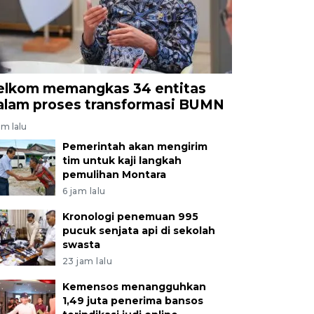
elkom memangkas 34 entitas
alam proses transformasi BUMN
am lalu
Pemerintah akan mengirim
tim untuk kaji langkah
pemulihan Montara
6 jam lalu
Kronologi penemuan 995
pucuk senjata api di sekolah
swasta
23 jam lalu
Kemensos menangguhkan
1,49 juta penerima bansos