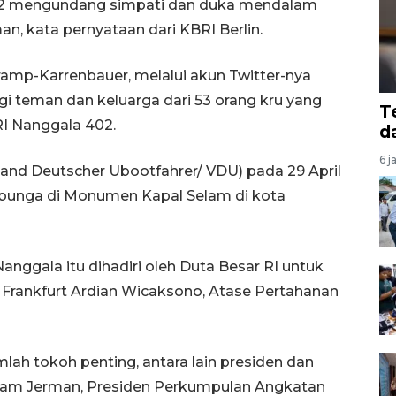
02 mengundang simpati dan duka mendalam
n, kata pernyataan dari KBRI Berlin.
amp-Karrenbauer, melalui akun Twitter-nya
teman dan keluarga dari 53 orang kru yang
T
I Nanggala 402.
d
6 j
and Deutscher Ubootfahrer/ VDU) pada 29 April
 bunga di Monumen Kapal Selam di kota
nggala itu dihadiri oleh Duta Besar RI untuk
 Frankfurt Ardian Wicaksono, Atase Pertahanan
jumlah tokoh penting, antara lain presiden dan
elam Jerman, Presiden Perkumpulan Angkatan