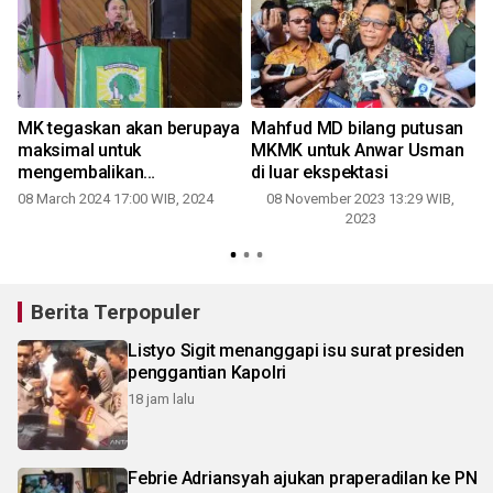
MK tegaskan akan berupaya
Mahfud MD bilang putusan
maksimal untuk
MKMK untuk Anwar Usman
-
mengembalikan
di luar ekspektasi
kepercayaan publik
08 March 2024 17:00 WIB, 2024
08 November 2023 13:29 WIB,
2023
Berita Terpopuler
Listyo Sigit menanggapi isu surat presiden
penggantian Kapolri
18 jam lalu
Febrie Adriansyah ajukan praperadilan ke PN