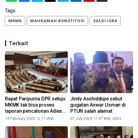
Tags:
MKMK
MAHKAMAH KONSTITUSI
SALDI ISRA
Terkait
a
Rapat Paripurna DPR setuju
Jimly Asshiddiqie sebut
MKMK tak bisa proses
gugatan Anwar Usman di
laporan pencalonan Adies
PTUN salah alamat
Kadir di MK
19 February 2026 12:11 WIB
07 July 2024 17:47 WIB, 2024