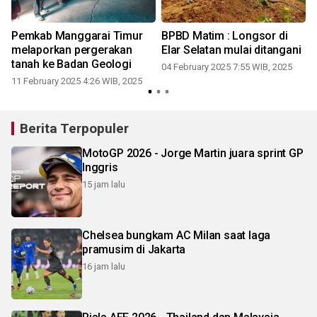
n
Pemkab Manggarai Timur
BPBD Matim : Longsor di
melaporkan pergerakan
Elar Selatan mulai ditangani
tanah ke Badan Geologi
04 February 2025 7:55 WIB, 2025
11 February 2025 4:26 WIB, 2025
Berita Terpopuler
MotoGP 2026 - Jorge Martin juara sprint GP
Inggris
15 jam lalu
Chelsea bungkam AC Milan saat laga
pramusim di Jakarta
16 jam lalu