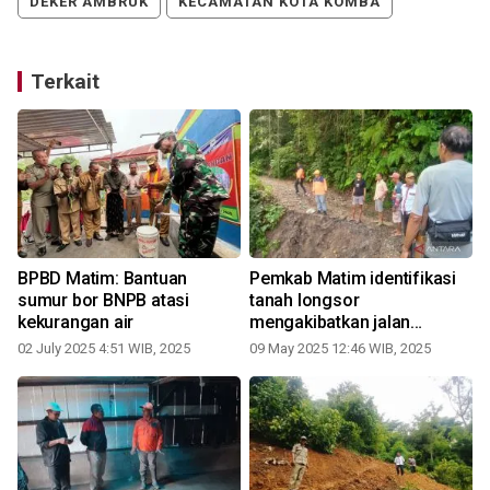
DEKER AMBRUK
KECAMATAN KOTA KOMBA
Terkait
BPBD Matim: Bantuan
Pemkab Matim identifikasi
sumur bor BNPB atasi
tanah longsor
kekurangan air
mengakibatkan jalan
terputus
02 July 2025 4:51 WIB, 2025
09 May 2025 12:46 WIB, 2025
1