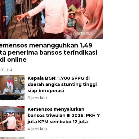
emensos menangguhkan 1,49
uta penerima bansos terindikasi
udi online
am lalu
Kepala BGN: 1.700 SPPG di
daerah angka stunting tinggi
siap beroperasi
3 jam lalu
Kemensos menyalurkan
bansos triwulan III 2026: PKH 7
juta KPM sembako 12 juta
4 jam lalu