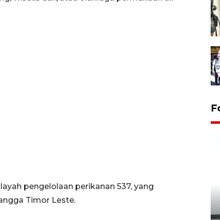
F
layah pengelolaan perikanan 537, yang
angga Timor Leste.
Pelepasan Tukik di Pantai