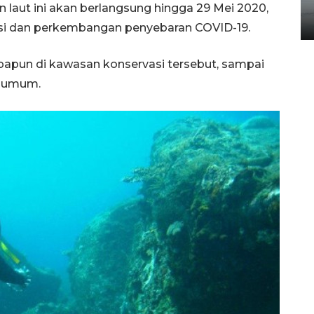
Kelapa Tinggi
 laut ini akan berlangsung hingga 29 Mei 2020,
14 September 2025 9:27 WIB
asi dan perkembangan penyebaran COVID-19.
 apapun di kawasan konservasi tersebut, sampai
k umum.