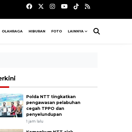
OLAHRAGA
HIBURAN
FOTO
LAINNYA
erkini
Polda NTT tingkatkan
pengawasan pelabuhan
cegah TPPO dan
penyelundupan
1 jam lalu