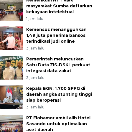
Kemenkum NTT ajak
masyarakat Sumba daftarkan
kekayaan intelektual
1 jam lalu
Kemensos menangguhkan
1,49 juta penerima bansos
terindikasi judi online
3 jam lalu
Pemerintah meluncurkan
Satu Data ZIS-DSKL perkuat
integrasi data zakat
3 jam lalu
Kepala BGN: 1.700 SPPG di
daerah angka stunting tinggi
siap beroperasi
3 jam lalu
PT Flobamor ambil alih Hotel
Sasando untuk optimalkan
aset daerah