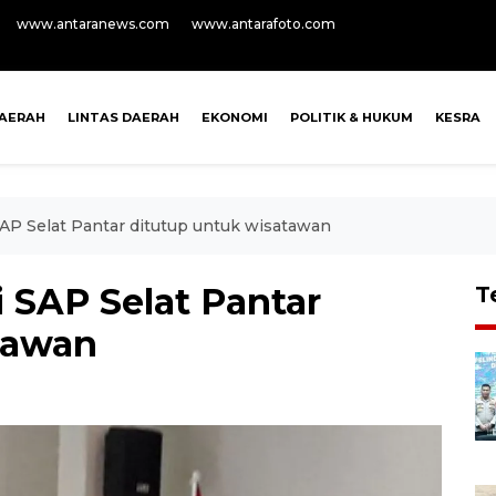
www.antaranews.com
www.antarafoto.com
AERAH
LINTAS DAERAH
EKONOMI
POLITIK & HUKUM
KESRA
AP Selat Pantar ditutup untuk wisatawan
 SAP Selat Pantar
T
tawan