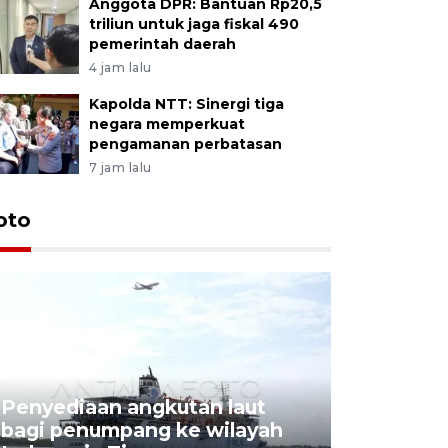
Anggota DPR: Bantuan Rp20,5
triliun untuk jaga fiskal 490
pemerintah daerah
4 jam lalu
Kapolda NTT: Sinergi tiga
negara memperkuat
pengamanan perbatasan
7 jam lalu
oto
Penyediaan angkutan laut
bagi penumpang ke wilayah
Pekerja 