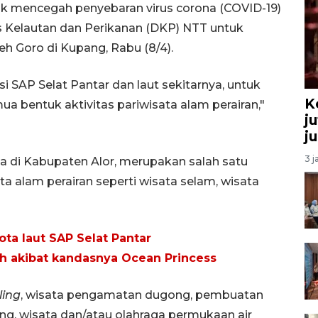
uk mencegah penyebaran virus corona (COVID-19)
as Kelautan dan Perikanan (DKP) NTT untuk
h Goro di Kupang, Rabu (8/4).
 SAP Selat Pantar dan laut sekitarnya, untuk
K
ua bentuk aktivitas pariwisata alam perairan,"
j
j
3 j
a di Kabupaten Alor, merupakan salah satu
ta alam perairan seperti wisata selam, wisata
ta laut SAP Selat Pantar
ah akibat kandasnya Ocean Princess
ling
, wisata pengamatan dugong, pembuatan
ang, wisata dan/atau olahraga permukaan air