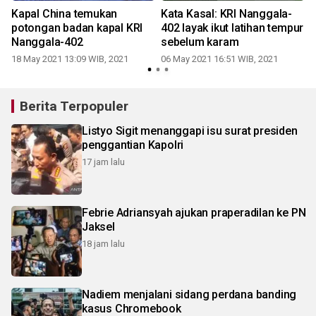
Kapal China temukan
Kata Kasal: KRI Nanggala-
potongan badan kapal KRI
402 layak ikut latihan tempur
Nanggala-402
sebelum karam
18 May 2021 13:09 WIB, 2021
06 May 2021 16:51 WIB, 2021
2
Berita Terpopuler
Listyo Sigit menanggapi isu surat presiden
penggantian Kapolri
17 jam lalu
Febrie Adriansyah ajukan praperadilan ke PN
Jaksel
18 jam lalu
Nadiem menjalani sidang perdana banding
kasus Chromebook