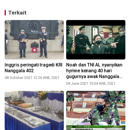
Terkait
Inggris peringati tragedi KRI
Noah dan TNI AL nyanyikan
Nanggala 402
hymne kenang 40 hari
gugurnya awak Nanggala
08 October 2021 12:26 WIB, 2021
402
04 June 2021 10:04 WIB, 2021
3