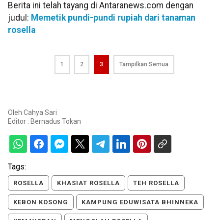
Berita ini telah tayang di Antaranews.com dengan
judul:
Memetik pundi-pundi rupiah dari tanaman
rosella
1
2
3
Tampilkan Semua
Oleh
Cahya Sari
Editor :
Bernadus Tokan
Tags:
ROSELLA
KHASIAT ROSELLA
TEH ROSELLA
KEBON KOSONG
KAMPUNG EDUWISATA BHINNEKA