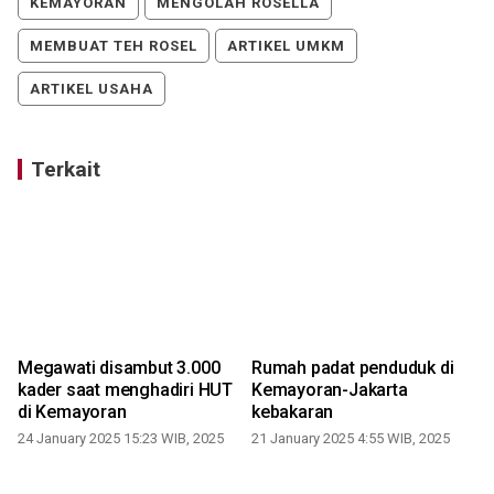
KEMAYORAN
MENGOLAH ROSELLA
MEMBUAT TEH ROSEL
ARTIKEL UMKM
ARTIKEL USAHA
Terkait
Megawati disambut 3.000
Rumah padat penduduk di
kader saat menghadiri HUT
Kemayoran-Jakarta
di Kemayoran
kebakaran
24 January 2025 15:23 WIB, 2025
21 January 2025 4:55 WIB, 2025
1