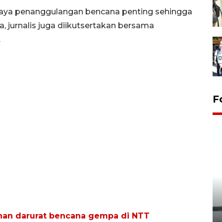
paya penanggulangan bencana penting sehingga
 jurnalis juga diikutsertakan bersama
.
F
Pelepasan Tukik di Pantai
Kelapa Tinggi
an darurat bencana gempa di NTT