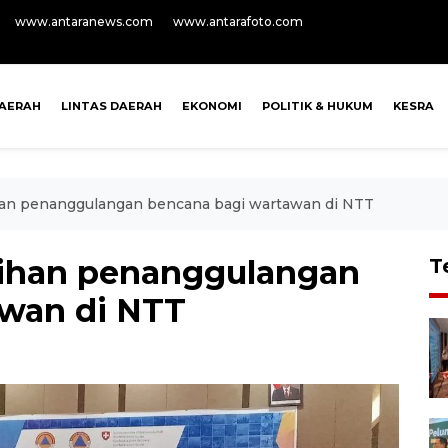
www.antaranews.com
www.antarafoto.com
AERAH
LINTAS DAERAH
EKONOMI
POLITIK & HUKUM
KESRA
han penanggulangan bencana bagi wartawan di NTT
tihan penanggulangan
T
awan di NTT