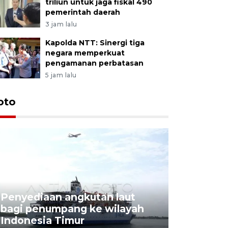
triliun untuk jaga fiskal 490
pemerintah daerah
3 jam lalu
Kapolda NTT: Sinergi tiga
negara memperkuat
pengamanan perbatasan
5 jam lalu
oto
Penyediaan angkutan laut
bagi penumpang ke wilayah
Pekerja 
Indonesia Timur
dideporta