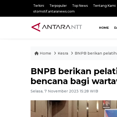
Terkini
Terpopuler
Top News
Tentang Kami
otomotif.antaranews.com
HOME
D
Home
Kesra
BNPB berikan pelati
BNPB berikan pela
bencana bagi wart
Selasa, 7 November 2023 15:28 WIB