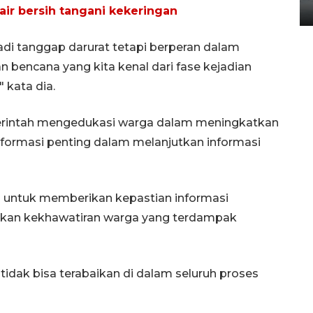
14 September 2025 9:27 WIB
air bersih tangani kekeringan
adi tanggap darurat tetapi berperan dalam
bencana yang kita kenal dari fase kejadian
 kata dia.
erintah mengedukasi warga dalam meningkatkan
informasi penting dalam melanjutkan informasi
g untuk memberikan kepastian informasi
ekan kekhawatiran warga yang terdampak
dak bisa terabaikan di dalam seluruh proses