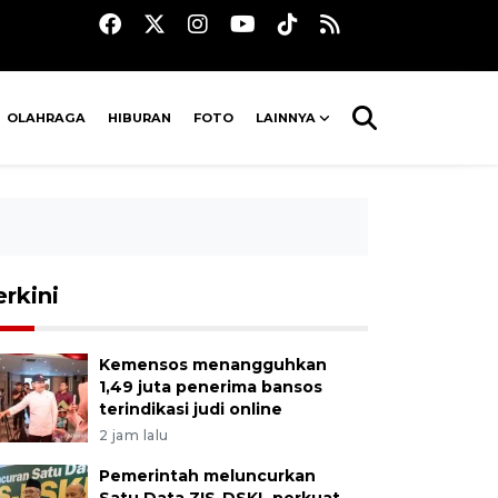
OLAHRAGA
HIBURAN
FOTO
LAINNYA
erkini
Kemensos menangguhkan
1,49 juta penerima bansos
terindikasi judi online
2 jam lalu
Pemerintah meluncurkan