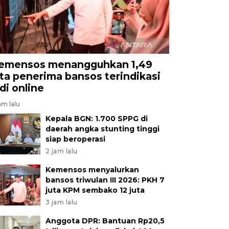
emensos menangguhkan 1,49
uta penerima bansos terindikasi
udi online
am lalu
Kepala BGN: 1.700 SPPG di
daerah angka stunting tinggi
siap beroperasi
2 jam lalu
Kemensos menyalurkan
bansos triwulan III 2026: PKH 7
juta KPM sembako 12 juta
3 jam lalu
Anggota DPR: Bantuan Rp20,5