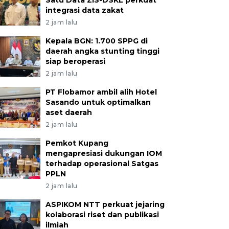
Satu Data ZIS-DSKL perkuat
integrasi data zakat
2 jam lalu
Kepala BGN: 1.700 SPPG di
daerah angka stunting tinggi
siap beroperasi
2 jam lalu
PT Flobamor ambil alih Hotel
Sasando untuk optimalkan
aset daerah
2 jam lalu
Pemkot Kupang
mengapresiasi dukungan IOM
terhadap operasional Satgas
PPLN
2 jam lalu
ASPIKOM NTT perkuat jejaring
kolaborasi riset dan publikasi
ilmiah