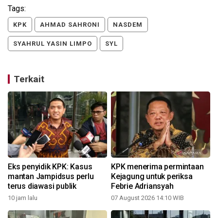
Tags:
KPK
AHMAD SAHRONI
NASDEM
SYAHRUL YASIN LIMPO
SYL
Terkait
r
Eks penyidik KPK: Kasus
KPK menerima permintaan
mantan Jampidsus perlu
Kejagung untuk periksa
terus diawasi publik
Febrie Adriansyah
10 jam lalu
07 August 2026 14:10 WIB