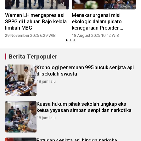
Wamen LH mengapresiasi
Menakar urgensi misi
SPPG di Labuan Bajo kelola
ekologis dalam pidato
limbah MBG
kenegaraan Presiden
Prabowo
29 November 2025 6:29 WIB
18 August 2025 10:42 WIB
Berita Terpopuler
Kronologi penemuan 995 pucuk senjata api
di sekolah swasta
18 jam lalu
Kuasa hukum pihak sekolah ungkap eks
ketua yayasan simpan senpi dan narkotika
18 jam lalu
Ratusan senjata api hingga narkoba