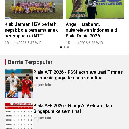
Klub Jerman HSV berlatih
Angel Hutabarat,
sepak bola bersama anak
sukarelawan Indonesia di
perempuan di NTT
Piala Dunia 2026
18 June 2026 5:37 WIB
15 June 2026 6:42 WIB
1
Berita Terpopuler
Piala AFF 2026 - PSSI akan evaluasi Timnas
Indonesia gagal tembus semifinal
13 jam lalu
Piala AFF 2026 - Group A: Vietnam dan
Singapura ke semifinal
13 jam lalu