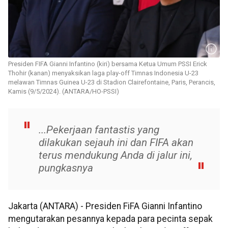
Presiden FIFA Gianni Infantino (kiri) bersama Ketua Umum PSSI Erick
Thohir (kanan) menyaksikan laga play-off Timnas Indonesia U-23
melawan Timnas Guinea U-23 di Stadion Clairefontaine, Paris, Perancis,
Kamis (9/5/2024). (ANTARA/HO-PSSI)
...Pekerjaan fantastis yang
dilakukan sejauh ini dan FIFA akan
terus mendukung Anda di jalur ini,
pungkasnya
Jakarta (ANTARA) - Presiden FiFA Gianni Infantino
mengutarakan pesannya kepada para pecinta sepak